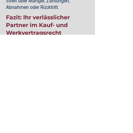
Streit über Mängel, Zahlungen,
Abnahmen oder Rücktritt.
Fazit: Ihr verlässlicher
Partner im Kauf- und
Werkvertragsrecht
Das Kauf- und Werkvertragsrecht ist
vielfältig und praxisrelevant – von
alltäglichen Kaufgeschäften bis zu
großen Bau- und Werkverträgen. Wir
beraten Sie umfassend, setzen Ihre
Rechte durch und stehen Ihnen bei
Vertragsgestaltung, Mängeln oder
Prozessen entschlossen zur Seite.
👉
Kontaktieren Sie uns jetzt für eine
individuelle Beratung.
weiterführende links:
🔗 Externer Link:
§§ 433 ff. & 631 ff.