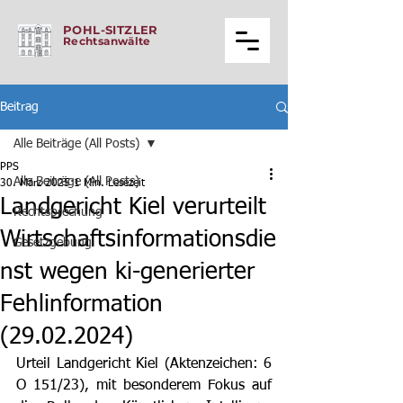
POHL-SITZLER
Rechtsanwälte
Beitrag
Alle Beiträge (All Posts)
PPS
Alle Beiträge (All Posts)
30. März 2025
1 Min. Lesezeit
Landgericht Kiel verurteilt
Rechtsprechung
Wirtschaftsinformationsdie
Gesetzgebung
nst wegen ki-generierter
Fehlinformation
(29.02.2024)
Urteil Landgericht Kiel (Aktenzeichen: 6 
O 151/23), mit besonderem Fokus auf 